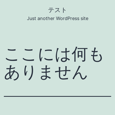
コ
テスト
ン
Just another WordPress site
テ
ン
ツ
ここには何も
へ
ス
ありません
キ
ッ
プ